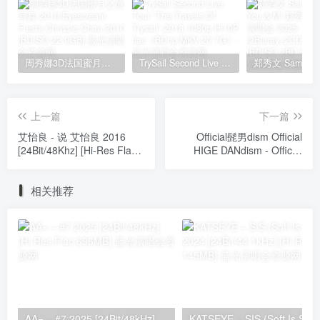
周秀娜3D法国蜜月之旅写真 2010 Eyescream Fiesta Chrissie Chau 2010 [BDISO 22.9GB]
TrySail Second Live Tour “The Travels Of Trysail” 2018 1080p Hi10P flac《BDrip MKV 20.7G》
上一篇
下一篇
艾怡良 - 说 艾怡良 2016
Official髭男dism Official
[24Bit/48Khz] [Hi-Res Flac
HIGE DANdism - Official
545MB]
HIGE DANdism Arena Tour
2024 - Rejoice - (Live)
相关推荐
[2025.12.10] [24Bit/48kHz]
[Hi-Res Flac 1.2GB]
AA= – #7 2025 [24Bit/48kHz] [Hi-Res Flac 696MB]
KATSEYE – SIS (Soft 