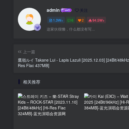
admin
关注
1.3W+
6
2
94.5W+
这家伙很懒，什么都没有写...
上一篇
鷹嶺ルイ Takane Lui - Lapis Lazuli [2025.12.03] [24Bit/48kHz]
Res Flac 437MB]
相关推荐