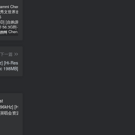
郑秀文 Sammi Cheng – You & Mi 郑秀文世界巡迴演唱会 2025 [2Bluray+2CD] [自购原盘] [BDISO 2BD 56.3GB]
シユイ – ホロウ Shiyui – Hollow CD+BD 2024 [BDMV 1.14GB]
初音MIKU 魔法未来大阪演唱会 Magical Mirai 2014《ISO 57.4G》
下一篇
] [Hi-Res
ac 198MB]