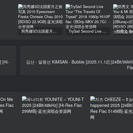
周秀娜3D法国蜜月之旅写真 2010 Eyescream Fiesta Chrissie Chau 2010 [BDISO 22.9GB]
TrySail Second Live Tour “The Travels Of Trysail” 2018 1080p Hi10P flac《BDrip MKV 20.7G》
 [Hi-
김산 - 말풍선 KIMSAN - Bubble [2025.11.12] [24Bit/96kHz
Fl