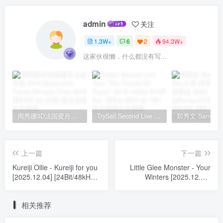
admin
关注
1.3W+
6
2
94.3W+
这家伙很懒，什么都没有写...
周秀娜3D法国蜜月之旅写真 2010 Eyescream Fiesta Chrissie Chau 2010 [BDISO 22.9GB]
TrySail Second Live Tour “The Travels Of Trysail” 2018 1080p Hi10P flac《BDrip MKV 20.7G》
上一篇
下一篇
Kureiji Ollie - Kureiji for you
Little Glee Monster - Your
[2025.12.04] [24Bit/48kHz]
Winters [2025.12.01]
[Hi-Res Flac 85.8MB]
[24Bit/96kHz] [Hi-Res Flac
490MB]
相关推荐