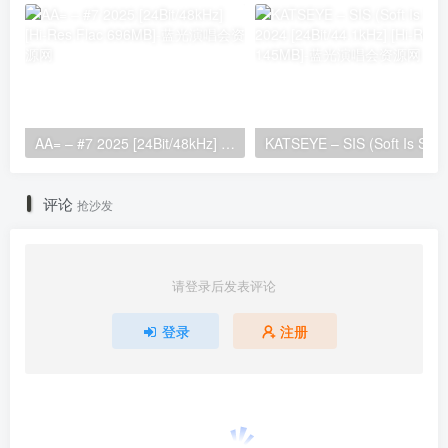
AA= – #7 2025 [24Bit/48kHz] [Hi-Res Flac 696MB]
KATSEYE – SIS (Soft 
评论
抢沙发
请登录后发表评论
登录
注册