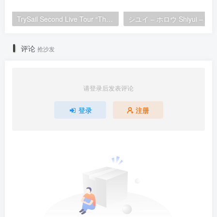
TrySail Second Live Tour “The Travels Of Trysail” 2018 1080p Hi10P flac《BDrip MKV 20.7G》
シユイ
评论
抢沙发
请登录后发表评论
登录
注册