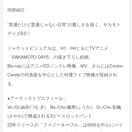
内容紹介
“普通だけど普通じゃない日常”の愛しさを描く、サカモト
デイズED！
ジャケットビジュアルは、H1・H4ともにTVアニメ
「SAKAMOTO DAYS」の描き下ろし絵柄。
Blu-rayにはアニメEDノンクレ映像、MV、さらにはConton
Candyの代表曲を中心とした特選ライブ映像が収録され
る。
●アーティストプロフィール；
Vo./Gt.紬衣(つむぎ)、Ba./Cho.楓華(ふうか)、Dr./Cho.彩楓
(さやか)で構成される3ピースロックバンド。
23年リリースの「ファジーネーブル」はSNSを中心にバイ