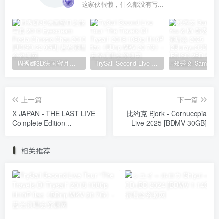
这家伙很懒，什么都没有写...
周秀娜3D法国蜜月之旅写真 2010 Eyescream Fiesta Chrissie Chau 2010 [BDISO 22.9GB]
TrySail Second Live Tour “The Travels Of Trysail” 2018 1080p Hi10P flac《BDrip MKV 20.7G》
上一篇
下一篇
X JAPAN - THE LAST LIVE
比约克 Bjork - Cornucopia
Complete Edition
Live 2025 [BDMV 30GB]
[2011.10.26] [BDISO 32GB]
相关推荐