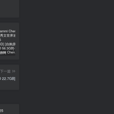
郑秀文 Sammi Cheng – You & Mi 郑秀文世界巡迴演唱会 2025 [2Bluray+2CD] [自购原盘] [BDISO 2BD 56.3GB]
シユイ – ホロウ Shiyui – Hollow CD+BD 2024 [BDMV 1.14GB]
初音MIKU 魔法未来大阪演唱会 Magical Mirai 2014《ISO 57.4G》
下一篇
 22.7GB]