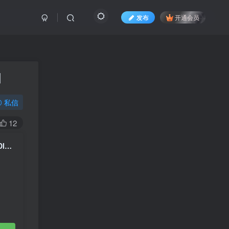
发布
开通会员
]
私信
12
X JAPAN – DAHLIA TOUR FINAL Complete Edition [2011.12.21] [BDISO 30.7GB]