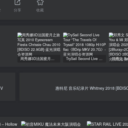
2
分享
收藏
周秀娜3D法国蜜月之旅写真 2010 Eyescream Fiesta Chrissie Chau 2010 [BDISO 22.9GB]
TrySail Second Live Tour “The Travels Of Trysail” 2018 1080p Hi10P flac《BDrip MKV 20.7G》
MV
惠特尼 音乐纪录片 Whitney 2018 [BDISO