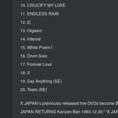
10. CRUCIFY MY LOVE
11. ENDLESS RAIN
12. 紅
13. Orgasm
14. Interval
15. White Poem I
16. Drum Solo
17. Forever Love
18. X
19. Say Anything (SE)
20. Tears (SE)
X JAPAN’s previously released live DVDs become Blu-ra
JAPAN RETURNS Kanzen Ban 1993.12.30,” “X JAP