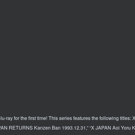
y for the first time! This series features the following titles: 
AN RETURNS Kanzen Ban 1993.12.31,” “X JAPAN Aoi Yoru 