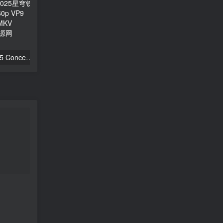
STAR RAIL LIVE 2025 Concert「星铁LIVE」2025星穹铁道演唱会 [WEB-DL 2160p VP9 FLAC 24Bit][WEB-DL MKV 22.8GB]
Roselia LIVE TOUR「Rosenchor」東京公演 -Final- DAY2 & 幕間映像後編 [BDMV 2BD 43.7GB]