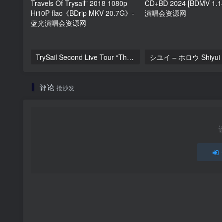
TrySail Second Live Tour “The Travels Of Trysail” 2018 1080p Hi10P flac《BDrip MKV 20.7G》
评论
抢沙发