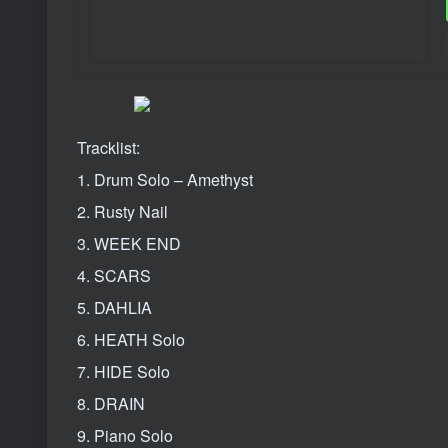
Tracklist:
1. Drum Solo – Amethyst
2. Rusty Nail
3. WEEK END
4. SCARS
5. DAHLIA
6. HEATH Solo
7. HIDE Solo
8. DRAIN
9. Piano Solo