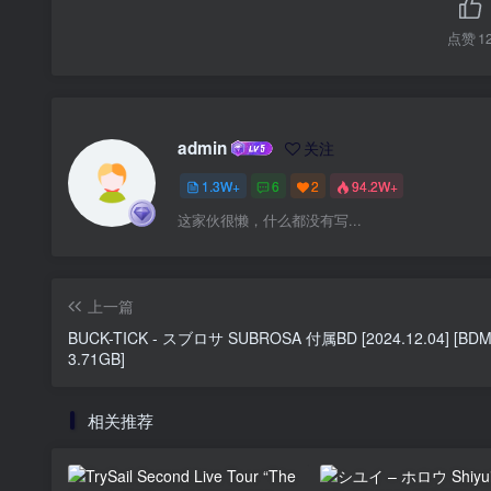
点赞
1
admin
关注
1.3W+
6
2
94.2W+
这家伙很懒，什么都没有写...
上一篇
BUCK-TICK - スブロサ SUBROSA 付属BD [2024.12.04] [BD
3.71GB]
相关推荐