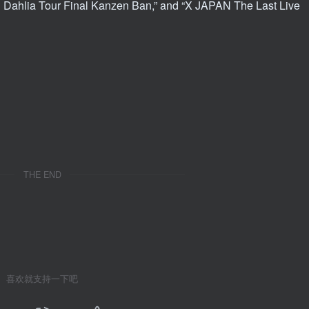
 Dahlia Tour Final Kanzen Ban,” and “X JAPAN The Last Live
THE END
喜欢就支持一下吧