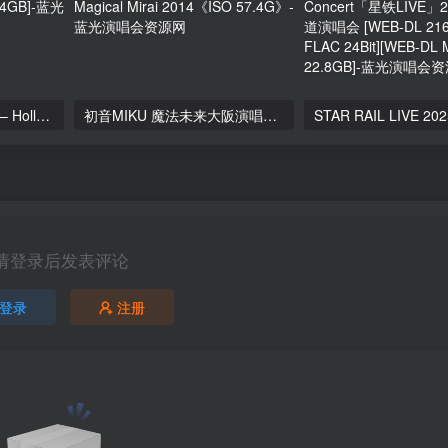
シユイ – ホロウ Shiyui – Hollow CD+BD 2024 [BDMV 1.14GB]
初音MIKU 魔法未来大阪演唱会 Magical Mirai 2014《ISO 57.4G》
请登录后发表评论
登录
注册