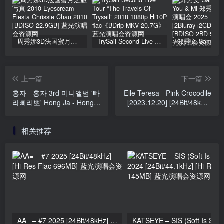
周秀娜3D法国蜜月之旅写真 2010 Eyescream Fiesta Chrissie Chau 2010 [BDISO 22.9GB]
TrySail Second Live Tour “The Travels Of Trysail” 2018 1080p Hi10P flac《BDrip MKV 20.7G》
上一篇
下一篇
홍자 - 홍자 3rd 미니앨범 '빠
Elle Teresa - Pink Crocodile
라삐리뽀' Hong Ja - Hong
[2023.12.20] [24Bit/48kHz]
Ja 3rd EP 'PARAPIRIPO'
[Hi-Res Flac 299MB]
[2024.08.28] [24Bit/96kHz]
相关推荐
[Hi-Res Flac 468MB]
AA= – #7 2025 [24Bit/48kHz] [Hi-Res Flac 696MB]
KATSEYE – SIS (Soft 