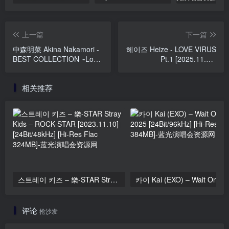
上一篇
下一篇
中森明菜 Akina Nakamori -
헤이즈 Heize - LOVE VIRUS
BEST COLLECTION ~Love
Pt.1 [2025.11.27]
Songs & Pop Songs~
[24Bit/96kHz] [Hi-Res Flac
[2012.07.11] [24Bit/96kHz]
346MB]
相关推荐
[Hi-Res Flac 3.14GB]
스트레이 키즈 – 樂-STAR Stray Kids – ROCK-STAR [2023.11.10] [24Bit/48kHz] [Hi-Res Flac 324MB]
评论
抢沙发