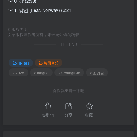
1-10. 값 (2:38)
1-11. 낯선 (Feat. Kohway) (3:21)
©
版权声明
文章版权归作者所有，未经允许请勿转载。
THE END
Hi-Res
韩国音乐
# 2025
# tongue
# Gwangil Jo
# 조광일
喜欢就支持一下吧
点赞
11
分享
收藏