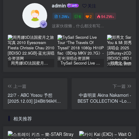
admin
关注
1.3W+
6
2
94.2W+
这家伙很懒，什么都没有写...
周秀娜3D法国蜜月之旅写真 2010 Eyescream Fiesta Chrissie Chau 2010 [BDISO 22.9GB]
TrySail Second Live Tour “The Travels Of Trysail” 2018 1080p Hi10P flac《BDrip MKV 20.7G》
上一篇
下一篇
22/7 - ABC Yosou 予想
中森明菜 Akina Nakamori -
[2025.12.03] [24Bit/96kHz]
BEST COLLECTION ~Love
[Hi-Res Flac 1.02GB]
Songs & Pop Songs~
[2012.07.11] [24Bit/96kHz]
相关推荐
[Hi-Res Flac 3.14GB]