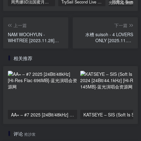
周秀娜3D法国蜜月之旅写真 2010 Eyescream Fiesta Chrissie Chau 2010 [BDISO 22.9GB]
TrySail Second Live Tour “The Travels Of Trysail” 2018 1080p Hi10P flac《BDrip MKV 20.7G》
上一篇
下一篇
NAM WOOHYUN -
水槽 suisoh - 4 LOVERS
WHITREE [2023.11.28]
ONLY [2025.11.28]
[24Bit/48kHz] [Hi-Res Flac
[24Bit/48kHz] [Hi-Res Flac
461MB]
161MB]
相关推荐
AA= – #7 2025 [24Bit/48kHz] [Hi-Res Flac 696MB]
KATSEYE – SIS (Soft 
评论
抢沙发