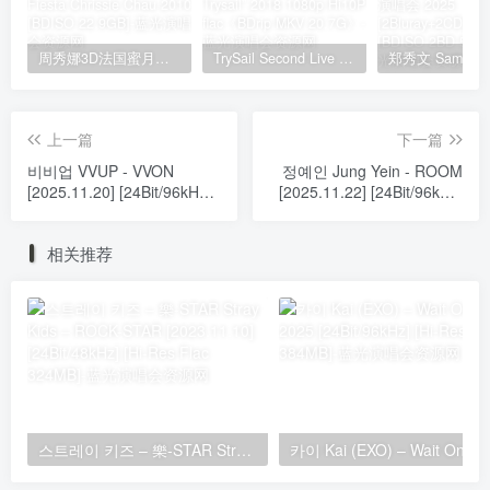
周秀娜3D法国蜜月之旅写真 2010 Eyescream Fiesta Chrissie Chau 2010 [BDISO 22.9GB]
TrySail Second Live Tour “The Travels Of Trysail” 2018 1080p Hi10P flac《BDrip MKV 20.7G》
上一篇
下一篇
비비업 VVUP - VVON
정예인 Jung Yein - ROOM
[2025.11.20] [24Bit/96kHz]
[2025.11.22] [24Bit/96kHz]
[Hi-Res Flac 503MB]
[Hi-Res Flac 261MB]
相关推荐
스트레이 키즈 – 樂-STAR Stray Kids – ROCK-STAR [2023.11.10] [24Bit/48kHz] [Hi-Res Flac 324MB]