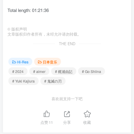
Total length: 01:21:36
©
版权声明
文章版权归作者所有，未经允许请勿转载。
THE END
Hi-Res
日本音乐
# 2024
# aimer
# 梶浦由記
# Go Shiina
# Yuki Kajiura
# 鬼滅の刃
喜欢就支持一下吧
点赞
11
分享
收藏