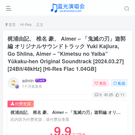
首页
Hi-Res
正文
梶浦由記、 椎名 豪、 Aimer – 「鬼滅の刃」遊郭
編 オリジナルサウンドトラック Yuki Kajiura,
Go Shiina, Aimer – ”Kimetsu no Yaiba”
Yūkaku-hen Original Soundtrack [2024.03.27]
[24Bit/48kHz] [Hi-Res Flac 1.04GB]
admin
关注
私信
1个月前发布
0
25
11
付费资源
梶浦由記、 椎名 豪、 Aimer – 「鬼滅の刃」遊郭編 オリジナルサウンドトラック Yuki Kajiura, Go Shiina, Aimer – ”Kimetsu no Yaiba” Yūkaku-hen Original Soundtrack [2024.03.27] [24Bit/48kHz] [Hi-Res Flac 1.04GB]
此内容为付费资源，请付费后查看
9.9
18.8
￥
￥