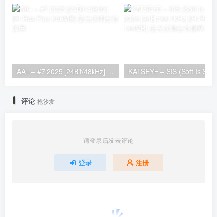
AA= – #7 2025 [24Bit/48kHz] [Hi-Res Flac 696MB]
KATSEYE – SIS (Soft 
评论
抢沙发
请登录后发表评论
登录
注册