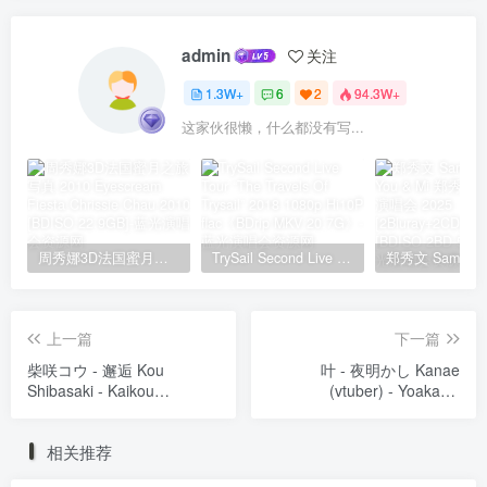
admin
关注
1.3W+
6
2
94.3W+
这家伙很懒，什么都没有写...
周秀娜3D法国蜜月之旅写真 2010 Eyescream Fiesta Chrissie Chau 2010 [BDISO 22.9GB]
TrySail Second Live Tour “The Travels Of Trysail” 2018 1080p Hi10P flac《BDrip MKV 20.7G》
上一篇
下一篇
柴咲コウ - 邂逅 Kou
叶 - 夜明かし Kanae
Shibasaki - Kaikou
(vtuber) - Yoakashi
[2025.10.22] [24Bit/48kHz]
[2022.12.21] [24Bit/96kHz]
[Hi-Res Flac 314MB]
[Hi-Res Flac 869MB]
相关推荐