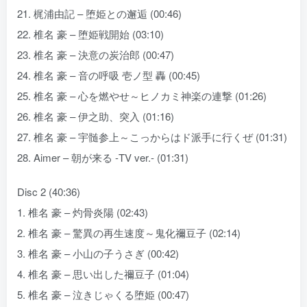
21. 梶浦由記 – 堕姫との邂逅 (00:46)
22. 椎名 豪 – 堕姫戦開始 (03:10)
23. 椎名 豪 – 決意の炭治郎 (00:47)
24. 椎名 豪 – 音の呼吸 壱ノ型 轟 (00:45)
25. 椎名 豪 – 心を燃やせ～ヒノカミ神楽の連撃 (01:26)
26. 椎名 豪 – 伊之助、突入 (01:16)
27. 椎名 豪 – 宇髄参上～こっからはド派手に行くぜ (01:31)
28. Aimer – 朝が来る -TV ver.- (01:31)
Disc 2 (40:36)
1. 椎名 豪 – 灼骨炎陽 (02:43)
2. 椎名 豪 – 驚異の再生速度～鬼化禰豆子 (02:14)
3. 椎名 豪 – 小山の子うさぎ (00:42)
4. 椎名 豪 – 思い出した禰豆子 (01:04)
5. 椎名 豪 – 泣きじゃくる堕姫 (00:47)