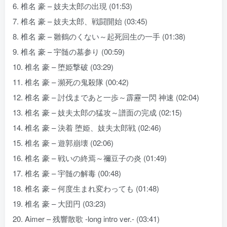
6. 椎名 豪 – 妓夫太郎の出現 (01:53)
7. 椎名 豪 – 妓夫太郎、戦闘開始 (03:45)
8. 椎名 豪 – 雛鶴のくない～起死回生の一手 (01:38)
9. 椎名 豪 – 宇髄の墓参り (00:59)
10. 椎名 豪 – 堕姫撃破 (03:29)
11. 椎名 豪 – 瀕死の鬼殺隊 (00:42)
12. 椎名 豪 – 討伐まであと一歩～霹靂一閃 神速 (02:04)
13. 椎名 豪 – 妓夫太郎の猛攻～譜面の完成 (02:15)
14. 椎名 豪 – 決着 堕姫、妓夫太郎戦 (02:46)
15. 椎名 豪 – 遊郭崩壊 (02:06)
16. 椎名 豪 – 戦いの終焉～禰豆子の炎 (01:49)
17. 椎名 豪 – 宇髄の解毒 (00:48)
18. 椎名 豪 – 何度生まれ変わっても (01:48)
19. 椎名 豪 – 大団円 (03:23)
20. Aimer – 残響散歌 -long intro ver.- (03:41)