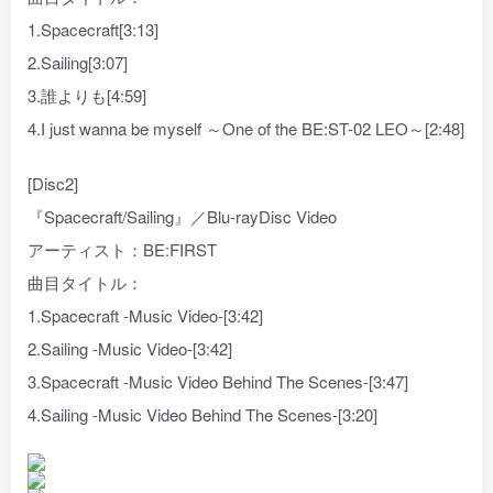
1.Spacecraft[3:13]
2.Sailing[3:07]
3.誰よりも[4:59]
4.I just wanna be myself ～One of the BE:ST-02 LEO～[2:48]
[Disc2]
『Spacecraft/Sailing』／Blu-rayDisc Video
アーティスト：BE:FIRST
曲目タイトル：
1.Spacecraft -Music Video-[3:42]
2.Sailing -Music Video-[3:42]
3.Spacecraft -Music Video Behind The Scenes-[3:47]
4.Sailing -Music Video Behind The Scenes-[3:20]