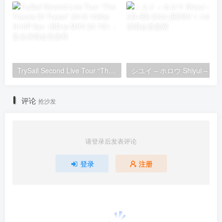
TrySail Second Live Tour “The Travels Of Trysail” 2018 1080p Hi10P flac《BDrip MKV 20.7G》
シユイ
评论
抢沙发
请登录后发表评论
登录
注册