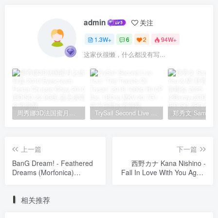
admin
关注
1.3W+
6
2
94W+
这家伙很懒，什么都没有写...
周秀娜3D法国蜜月之旅写真 2010 Eyescream Fiesta Chrissie Chau 2010 [BDISO 22.9GB]
TrySail Second Live Tour “The Travels Of Trysail” 2018 1080p Hi10P flac《BDrip MKV 20.7G》
上一篇
下一篇
BanG Dream! - Feathered
西野カナ Kana Nishino -
Dreams (Morfonica)
Fall In Love With You Again
CD+BD [2025.08.27]
Tour 2025 [BDISO 2BD
[BDMV 22.2GB]
47.2GB]
相关推荐