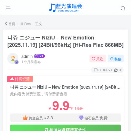
首页
Hi-Res
正文
니쥬 ニジュー NiziU – New Emotion
[2025.11.19] [24Bit/96kHz] [Hi-Res Flac 866MB]
admin
关注
私信
1个月前发布
0
53
8
付费资源
니쥬 ニジュー NiziU – New Emotion [2025.11.19] [24Bit/96kHz] [Hi-Res Flac 866MB]
此内容为付费资源，请付费后查看
9.9
18.8
￥
￥
3.3
免费
黄金会员
￥
钻石会员
检测网盘链接有效性