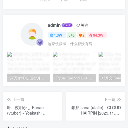
admin
关注
1.3W+
6
2
94.3W+
这家伙很懒，什么都没有写...
周秀娜3D法国蜜月之旅写真 2010 Eyescream Fiesta Chrissie Chau 2010 [BDISO 22.9GB]
TrySail Second Live Tour “The Travels Of Trysail” 2018 1080p Hi10P flac《BDrip MKV 20.7G》
上一篇
下一篇
叶 - 夜明かし Kanae
鎖那 sana (utaite) - CLOUD
(vtuber) - Yoakashi
HAIRPIN [2025.11.21]
[2022.12.21] [24Bit/96kHz]
[24Bit/48kHz] [Hi-Res Flac
[Hi-Res Flac 869MB]
440MB]