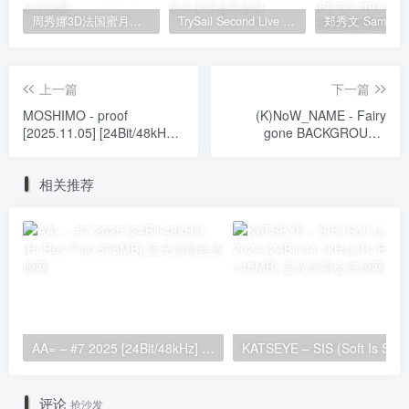
周秀娜3D法国蜜月之旅写真 2010 Eyescream Fiesta Chrissie Chau 2010 [BDISO 22.9GB]
TrySail Second Live Tour “The Travels Of Trysail” 2018 1080p Hi10P flac《BDrip MKV 20.7G》
上一篇
下一篇
MOSHIMO - proof
(K)NoW_NAME - Fairy
[2025.11.05] [24Bit/48kHz]
gone BACKGROUND
[Hi-Res Flac 454MB]
SONGS II [2019.12.18]
[24Bit/48kHz] [Hi-Res Flac
相关推荐
562MB]
AA= – #7 2025 [24Bit/48kHz] [Hi-Res Flac 696MB]
KATSEYE – SIS (Soft 
评论
抢沙发