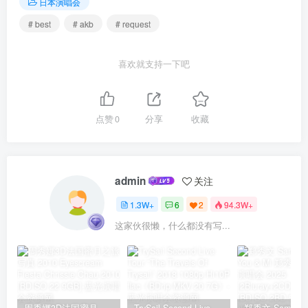
日本演唱会
# best
# akb
# request
喜欢就支持一下吧
点赞
0
分享
收藏
admin
关注
1.3W+
6
2
94.3W+
这家伙很懒，什么都没有写...