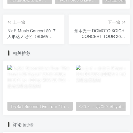
周秀娜3D法国蜜月之旅写真 2010 Eyescream Fiesta Chrissie Chau 2010 [BDISO 22.9GB]
TrySail Second Live Tour “The Travels Of Trysail” 2018 1080p Hi10P flac《BDrip MKV 20.7G》
上一篇
下一篇
NieR Music Concert 2017
堂本光一 DOMOTO KOICHI
人形达ノ记忆《BDMV
CONCERT TOUR 2010
43.7G》
BPM《BDrip MKV 6.68G》
相关推荐
TrySail Second Live Tour “The Travels Of Trysail” 2018 1080p Hi10P flac《BDrip MKV 20.7G》
シユイ
评论
抢沙发