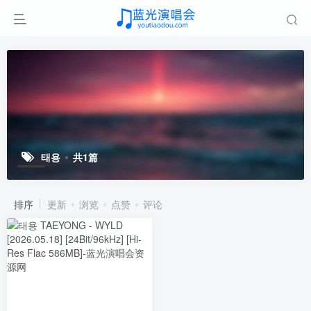
태용
共1篇
排序
更新
浏览
点赞
评论