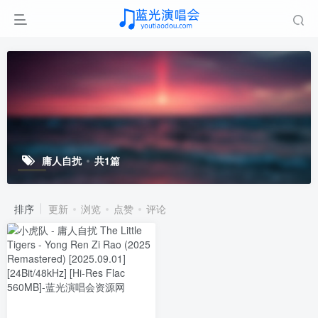
庸人自扰
共1篇
排序
更新
浏览
点赞
评论