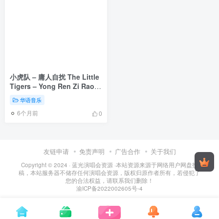
小虎队 – 庸人自扰 The Little
Tigers – Yong Ren Zi Rao
(2025 Remastered)
华语音乐
[2025.09.01] [24Bit/48kHz]
6个月前
[Hi-Res Flac 560MB]
0
友链申请
免责声明
广告合作
关于我们
Copyright © 2024 ·
蓝光演唱会资源
·
本站资源来源于网络用户网盘投
稿，本站服务器不储存任何演唱会资源，版权归原作者所有，若侵犯了
您的合法权益，请联系我们删除！
渝ICP备2022002605号-4