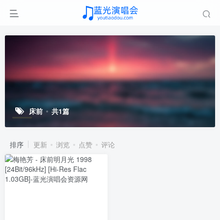
床前
共1篇
排序
更新
浏览
点赞
评论