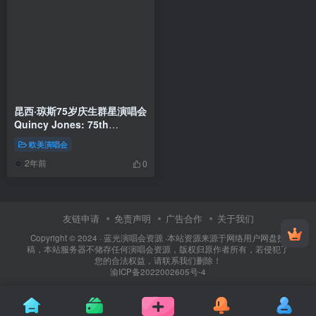
昆西·琼斯75岁庆生群星演唱会
Quincy Jones: 75th
Birthday Celebration – Live
欧美演唱会
at Montreux 2008《BDMV
2年前
41.60GB》
0
友链申请
免责声明
广告合作
关于我们
Copyright © 2024 ·
蓝光演唱会资源
·
本站资源来源于网络用户网盘投
稿，本站服务器不储存任何演唱会资源，版权归原作者所有，若侵犯了
您的合法权益，请联系我们删除！
渝ICP备2022002605号-4