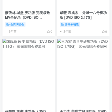
蔡依林 城堡 庆功版 完美极致
戚薇 袁成杰 – 外滩十八号庆功
MV全纪录（DVD ISO
版 [DVD ISO 2.17G]
2.14G）
台湾演唱会
音乐专辑碟
2年前
2年前
0
0
张靓颖 改变 庆功版（DVD
王力宏 盖世英雄庆功版（DVD