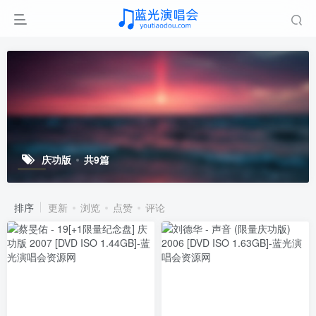
庆功版
共9篇
排序
更新
浏览
点赞
评论