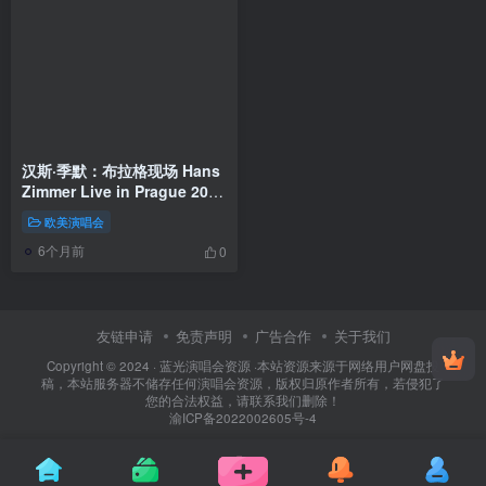
汉斯·季默：布拉格现场 Hans
Zimmer Live in Prague 2017
2160p UHD Blu-ray DoVi
欧美演唱会
HDR10 HEVC TrueHD 7.1
6个月前
[BDMV 84.2GB]
0
友链申请
免责声明
广告合作
关于我们
Copyright © 2024 ·
蓝光演唱会资源
·
本站资源来源于网络用户网盘投
稿，本站服务器不储存任何演唱会资源，版权归原作者所有，若侵犯了
您的合法权益，请联系我们删除！
渝ICP备2022002605号-4