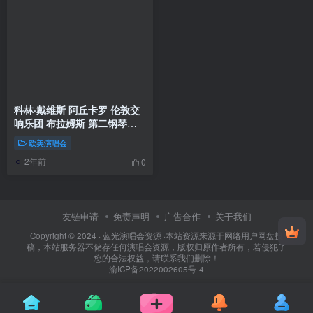
科林·戴维斯 阿丘卡罗 伦敦交
响乐团 布拉姆斯 第二钢琴协
奏曲 Brahms Piano
欧美演唱会
Concerto No 2 2009《BDMV
2年前
40.1G》
0
友链申请
免责声明
广告合作
关于我们
Copyright © 2024 ·
蓝光演唱会资源
·
本站资源来源于网络用户网盘投
稿，本站服务器不储存任何演唱会资源，版权归原作者所有，若侵犯了
您的合法权益，请联系我们删除！
渝ICP备2022002605号-4