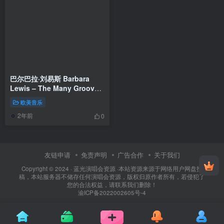
巴尔巴拉·刘易斯 Barbara
Lewis – The Many Grooves
Of Barbara Lewis 1970/2023
欧美音乐
[24bit/192kHz] [H-Res Flac
2年前
1.32GB]
0
友链申请
免责声明
广告合作
关于我们
Copyright © 2024 ·
蓝光演唱会资源
·
本站资源来源于网络用户网盘投
稿，本站服务器不储存任何演唱会资源，版权归原作者所有，若侵犯了
您的合法权益，请联系我们删除！
渝ICP备2022002605号-4