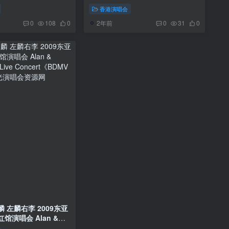
香港演唱会
2年前
0
108
0
0
31
0
 左麟右李 2009东亚
馆演唱会 Alan &
9 Live