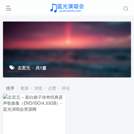
左宏元
共1篇
排序
更新
浏览
点赞
评论