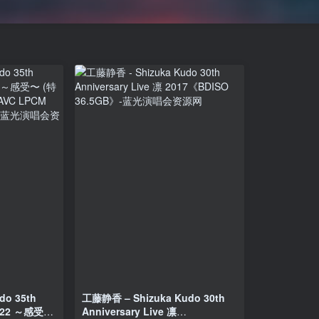
o 35th
工藤静香 – Shizuka Kudo 30th
 2022 ～感受〜
Anniversary Live 凛