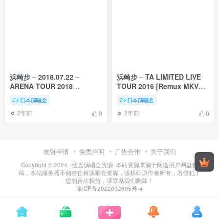
浜崎步 – 2018.07.22 –
浜崎步 – TA LIMITED LIVE
ARENA TOUR 2018
TOUR 2016 [Remux MKV
~POWER of MUSIC 20th
19.45GB]
日本演唱会
日本演唱会
Anniversary~ [Remux MKV
2年前
2年前
33.2GB]
0
0
友链申请
免责声明
广告合作
关于我们
Copyright © 2024 ·
蓝光演唱会资源
·
本站资源来源于网络用户网盘投
稿，本站服务器不储存任何演唱会资源，版权归原作者所有，若侵犯了
您的合法权益，请联系我们删除！
渝ICP备2022002605号-4