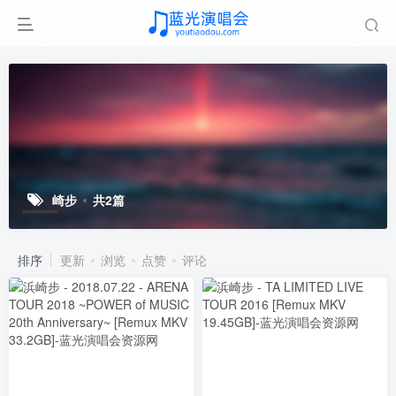
崎步
共2篇
排序
更新
浏览
点赞
评论