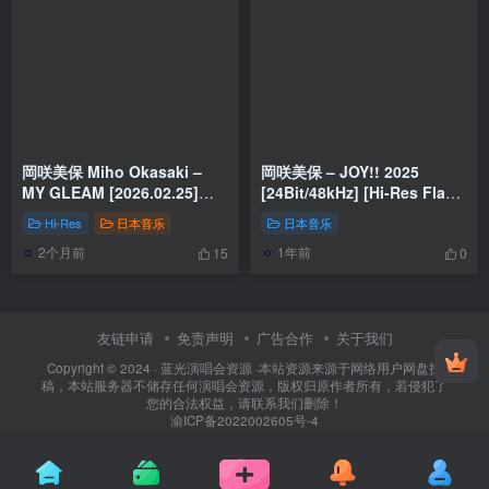
岡咲美保 Miho Okasaki –
岡咲美保 – JOY!! 2025
MY GLEAM [2026.02.25]
[24Bit/48kHz] [Hi-Res Flac
[24Bit/48kHz] [Hi-Res Flac
149MB]
Hi-Res
日本音乐
日本音乐
261MB]
2个月前
1年前
15
0
友链申请
免责声明
广告合作
关于我们
Copyright © 2024 ·
蓝光演唱会资源
·
本站资源来源于网络用户网盘投
稿，本站服务器不储存任何演唱会资源，版权归原作者所有，若侵犯了
您的合法权益，请联系我们删除！
渝ICP备2022002605号-4