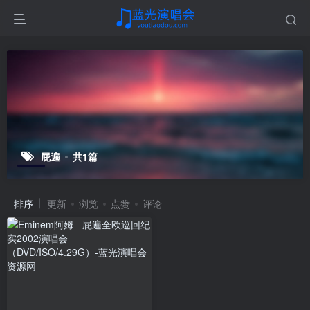
屁遍
共1篇
排序
更新
浏览
点赞
评论