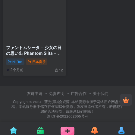
ファントムシータ – 少女の日
の思い出 Phantom Siita –
Shoujo no Hi no Omoide
Hi-Res
日本音乐
[2024.10.30] [24Bit/48kHz]
2个月前
[Hi-Res Flac 344MB]
12
友链申请
免责声明
广告合作
关于我们
Copyright © 2024 ·
蓝光演唱会资源
·
本站资源来源于网络用户网盘投
稿，本站服务器不储存任何演唱会资源，版权归原作者所有，若侵犯了
您的合法权益，请联系我们删除！
渝ICP备2022002605号-4