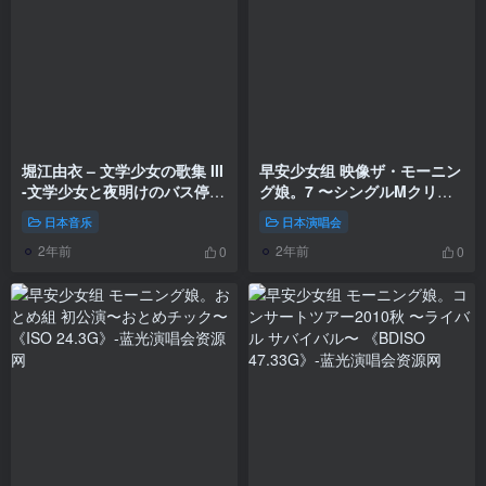
堀江由衣 – 文学少女の歌集 III
早安少女组 映像ザ・モーニン
-文学少女と夜明けのバス停-
グ娘。7 〜シングルMクリッ
2024 [24Bit/48kHz] [Hi-Res
プス〜《ISO 23.71G》
日本音乐
日本演唱会
Flac 484MB]
2年前
2年前
0
0