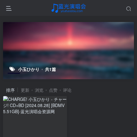
小玉ひかり
共1篇
排序
更新
浏览
点赞
评论