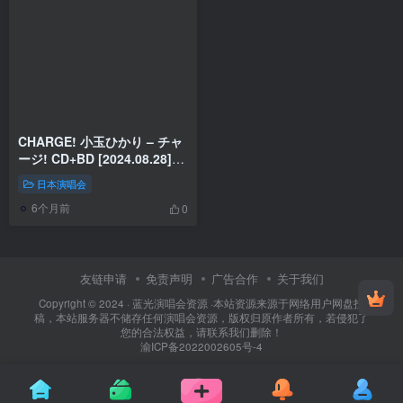
CHARGE! 小玉ひかり – チャ
ージ! CD+BD [2024.08.28]
[BDMV 5.51GB]
日本演唱会
6个月前
0
友链申请
免责声明
广告合作
关于我们
Copyright © 2024 ·
蓝光演唱会资源
·
本站资源来源于网络用户网盘投
稿，本站服务器不储存任何演唱会资源，版权归原作者所有，若侵犯了
您的合法权益，请联系我们删除！
渝ICP备2022002605号-4