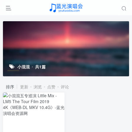
小混混
共1篇
排序
更新
浏览
点赞
评论