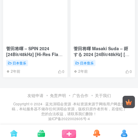
菅田将暉 – SPIN 2024
菅田将暉 Masaki Suda – 谺
[24Bit/48kHz] [Hi-Res Flac
する 2024 [24Bit/48kHz] [Hi-
697MB]
Res Flac 66MB]
日本音乐
日本音乐
2年前
2年前
0
0
友链申请
免责声明
广告合作
关于我们
Copyright © 2024 ·
蓝光演唱会资源
·
本站资源来源于网络用户网盘投
稿，本站服务器不储存任何演唱会资源，版权归原作者所有，若侵犯了
您的合法权益，请联系我们删除！
渝ICP备2022002605号-4