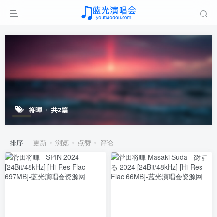
将暉
共2篇
排序
更新
浏览
点赞
评论