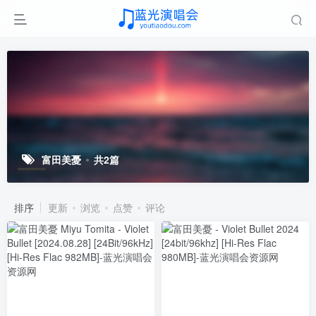
富田美憂
共2篇
排序
更新
浏览
点赞
评论