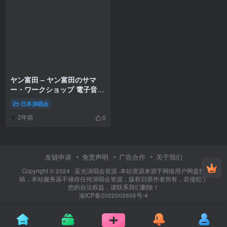
ヤン富田 – ヤン富田のサマ
ー・ワークショップ 電子音楽
篇 2008 [2DVD ISO 8.02GB]
日本演唱会
2年前
0
友链申请
免责声明
广告合作
关于我们
Copyright © 2024 ·
蓝光演唱会资源
·
本站资源来源于网络用户网盘投
稿，本站服务器不储存任何演唱会资源，版权归原作者所有，若侵犯了
您的合法权益，请联系我们删除！
渝ICP备2022002605号-4