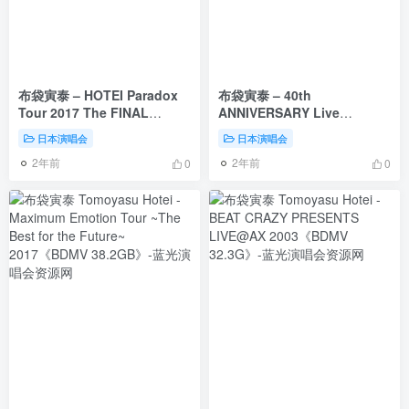
布袋寅泰 – HOTEI Paradox
布袋寅泰 – 40th
Tour 2017 The FINAL
ANNIVERSARY Live
~Rock\’n Roll Circus~ 2018
Message From Budokan
日本演唱会
日本演唱会
2CD+2BD《BDMV 2BD
2021《BDMV 79.7GB》
2年前
2年前
38.7GB》
0
0