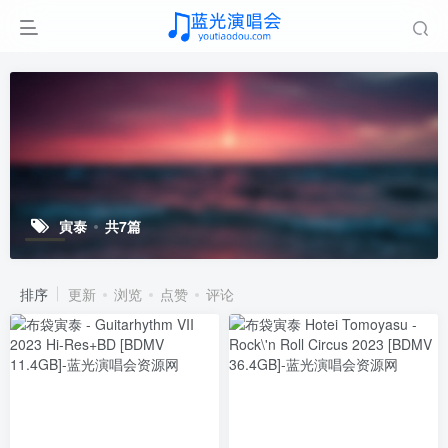
寅泰
共7篇
排序
更新
浏览
点赞
评论