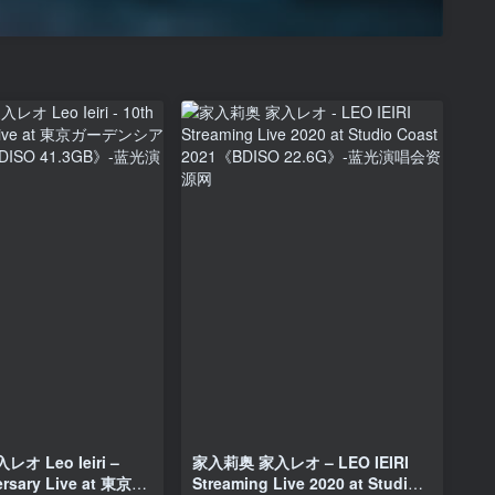
 Leo Ieiri –
家入莉奥 家入レオ – LEO IEIRI
ersary Live at 東京ガ
Streaming Live 2020 at Studio