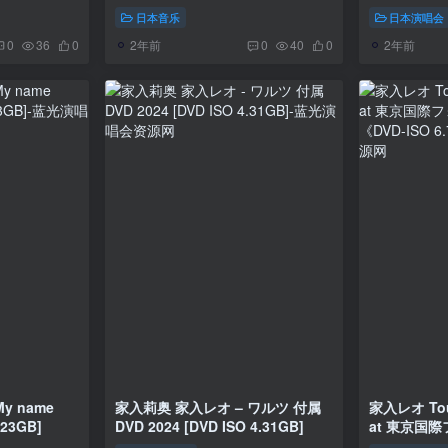
580MB]
ーデンシアター
日本音乐
日本演唱会
41.3GB》
2年前
2年前
0
36
0
0
40
0
My name
家入莉奥 家入レオ – ワルツ 付属
家入レオ Tou
 23GB]
DVD 2024 [DVD ISO 4.31GB]
at 東京国
《DVD-ISO 