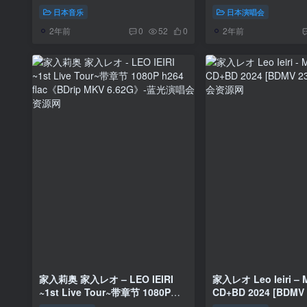
762MB]
MP4 37.8GB]
日本音乐
日本演唱会
2年前
2年前
0
52
0
家入莉奥 家入レオ – LEO IEIRI
家入レオ Leo Ieiri – 
~1st Live Tour~带章节 1080P
CD+BD 2024 [BDMV
h264 flac《BDrip MKV 6.62G》