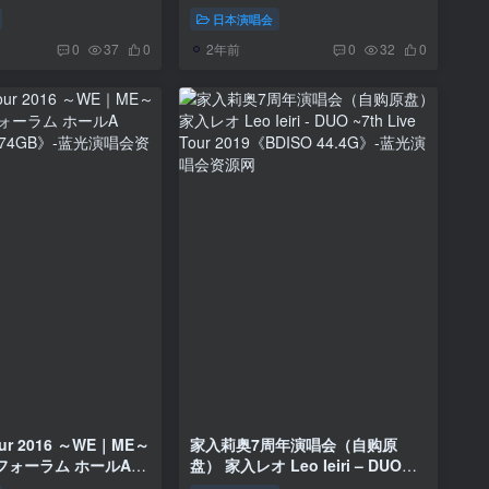
 2022《BDISO
Coast 2021《BDISO 22.6G》
日本演唱会
2年前
0
37
0
0
32
0
r 2016 ～WE｜ME～
家入莉奥7周年演唱会（自购原
際フォーラム ホールA
盘） 家入レオ Leo Ieiri – DUO
6.74GB》
~7th Live Tour 2019《BDISO