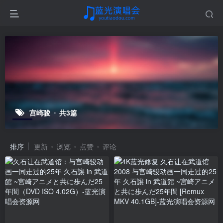
宫崎骏
共3篇
排序
更新
浏览
点赞
评论