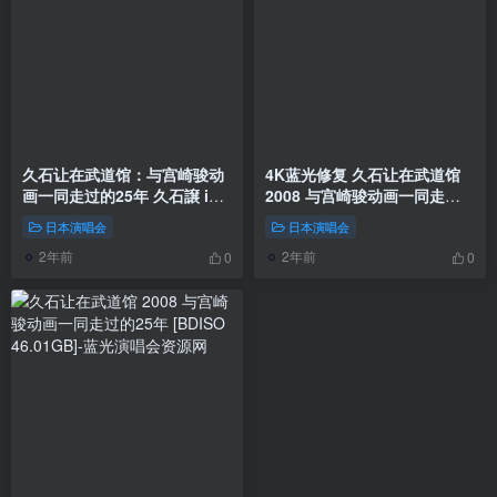
久石让在武道馆：与宫崎骏动
4K蓝光修复 久石让在武道馆
画一同走过的25年 久石譲 in
2008 与宫崎骏动画一同走过
武道館 ~宮崎アニメと共に歩
的25年 久石譲 in 武道館 ~宮
日本演唱会
日本演唱会
んだ25年間（DVD ISO
崎アニメと共に歩んだ25年間
2年前
2年前
4.02G）
[Remux MKV 40.1GB]
0
0