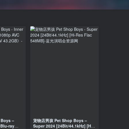
Boys –
宠物店男孩 Pet Shop Boys –
Blu-ray
Super 2024 [24Bit/44.1kHz] [Hi-