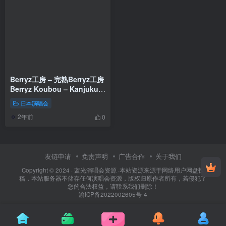
Berryz工房 – 完熟Berryz工房
Berryz Koubou – Kanjuku
Berryz Koubou The Final
日本演唱会
Completion Box 2015《2BD
2年前
ISO 66》
0
友链申请
免责声明
广告合作
关于我们
Copyright © 2024 ·
蓝光演唱会资源
·
本站资源来源于网络用户网盘投
稿，本站服务器不储存任何演唱会资源，版权归原作者所有，若侵犯了
您的合法权益，请联系我们删除！
渝ICP备2022002605号-4