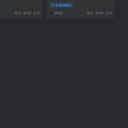
Tour《MKV 17.3G》
欧美演唱会
2年前
0
52
0
0
64
0