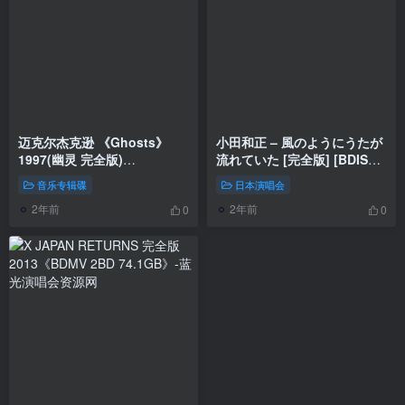
迈克尔杰克逊 《Ghosts》
小田和正 – 風のようにうたが
1997(幽灵 完全版)
流れていた [完全版] [BDISO
《DVD/ISO2.76G》
4BD 91.3G]
音乐专辑碟
日本演唱会
2年前
2年前
0
0