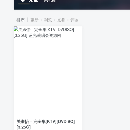
排序
更新
浏览
点赞
评论
关淑怡 – 完全集[KTV][DVDISO]
[3.25G]