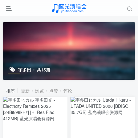
宇多田
共15篇
排序
更新
浏览
点赞
评论