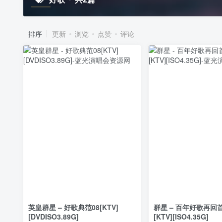
排序
更新
浏览
点赞
评论
英皇群星 – 好歌典范08[KTV]
群星 – 百年好歌再回
[DVDISO3.89G]
[KTV][ISO4.35G]