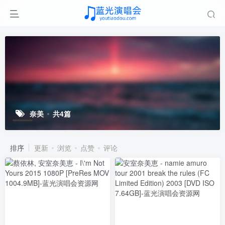
奈美
共4篇
排序
更新
浏览
点赞
评论