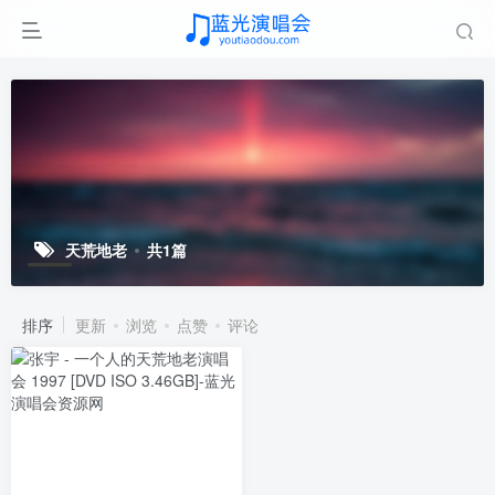
天荒地老
共1篇
排序
更新
浏览
点赞
评论