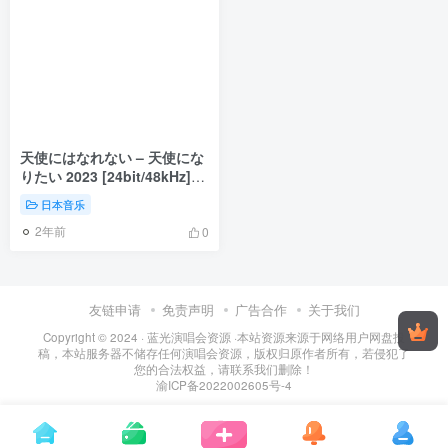
天使にはなれない – 天使にな
りたい 2023 [24bit/48kHz]
[Hi-Res Flac 515MB]
日本音乐
2年前
0
友链申请
免责声明
广告合作
关于我们
Copyright © 2024 ·
蓝光演唱会资源
·
本站资源来源于网络用户网盘投
稿，本站服务器不储存任何演唱会资源，版权归原作者所有，若侵犯了
您的合法权益，请联系我们删除！
渝ICP备2022002605号-4