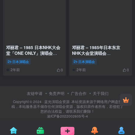
邓丽君 – 1985 日本NHK大会
邓丽君 – 1985年日本东京
堂「ONE ONLY」演唱会
NHK大会堂演唱会
2024「伝説のコンサート」重
（DVD/ISO/3.97G）
日本演唱会
日本演唱会
播版 [HDTV TS 11.63G]
2年前
2年前
0
0
友链申请
免责声明
广告合作
关于我们
Copyright © 2024 ·
蓝光演唱会资源
·
本站资源来源于网络用户网盘投
稿，本站服务器不储存任何演唱会资源，版权归原作者所有，若侵犯了
您的合法权益，请联系我们删除！
渝ICP备2022002605号-4